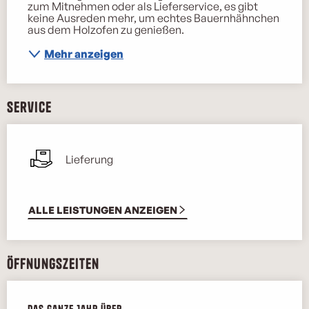
zum Mitnehmen oder als Lieferservice, es gibt 
keine Ausreden mehr, um echtes Bauernhähnchen 
aus dem Holzofen zu genießen.
Mehr anzeigen
Service
Lieferung
ALLE LEISTUNGEN ANZEIGEN
Öffnungszeiten
Das ganze Jahr über
Das ganze Jahr über