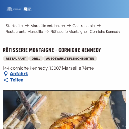
Aller
au
contenu
principal
Startseite
Marseille entdecken
Gastronomie
Restaurants Marseille
Rôtisserie Montaigne - Corniche Kennedy
Rôtisserie Montaigne - Corniche Kennedy
RESTAURANT
GRILL
AUSGEWÄHLTE FLEISCHSORTEN
144 corniche Kennedy, 13007 Marseille 7ème
Anfahrt
Teilen