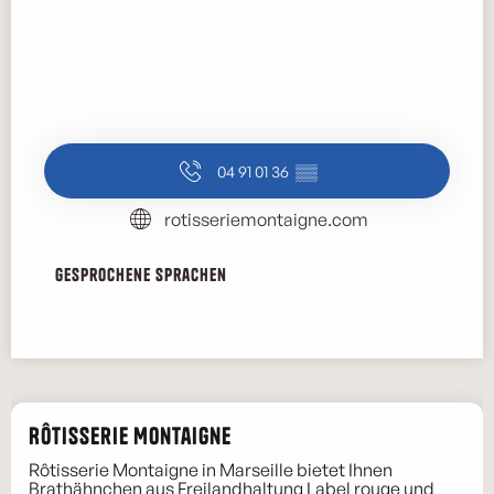
04 91 01 36
▒▒
rotisseriemontaigne.com
Gesprochene Sprachen
Gesprochene Sprachen
Rôtisserie Montaigne
Rôtisserie Montaigne in Marseille bietet Ihnen
Brathähnchen aus Freilandhaltung Label rouge und