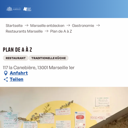
Aller
au
contenu
principal
Startseite
Marseille entdecken
Gastronomie
Restaurants Marseille
Plan de A à Z
Plan de A à Z
RESTAURANT
TRADITIONELLE KÜCHE
117 la Canebière, 13001 Marseille 1er
Anfahrt
Teilen