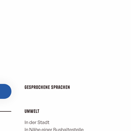
Gesprochene Sprachen
Gesprochene Sprachen
Umwelt
Umwelt
In der Stadt
In Nähe einer Bushaltestelle