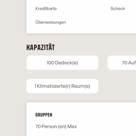
Kreditkarte
Scheck
Überweisungen
Kapazität
100 Gedeck(e)
70 Auf
1 Klimatisierte(r) Raum(e)
Gruppen
Gruppen
70 Person (en) Max