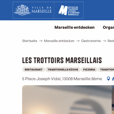
Aller
au
contenu
principal
Marseille entdecken
Organ
Startseite
Marseille entdecken
Gastronomie
Rest
Les Trottoirs Marseillais
RESTAURANT
TRADITIONELLE KÜCHE
PIZZERIA
TRADITIO
5 Place Joseph Vidal, 13008 Marseille 8ème