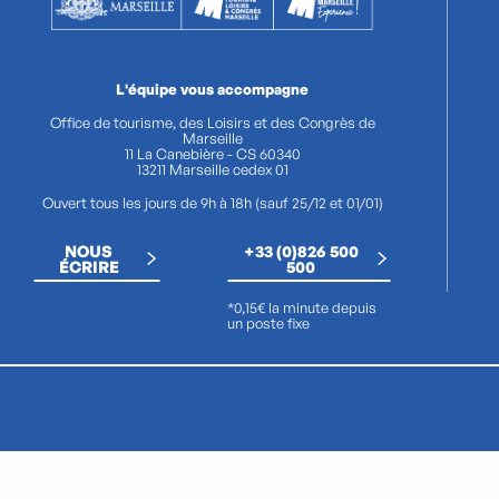
L'équipe vous accompagne
Office de tourisme, des Loisirs et des Congrès de
Marseille
11 La Canebière - CS 60340
13211 Marseille cedex 01
Ouvert tous les jours de 9h à 18h (sauf 25/12 et 01/01)
NOUS
+33 (0)826 500
ÉCRIRE
500
*0,15€ la minute depuis
un poste fixe