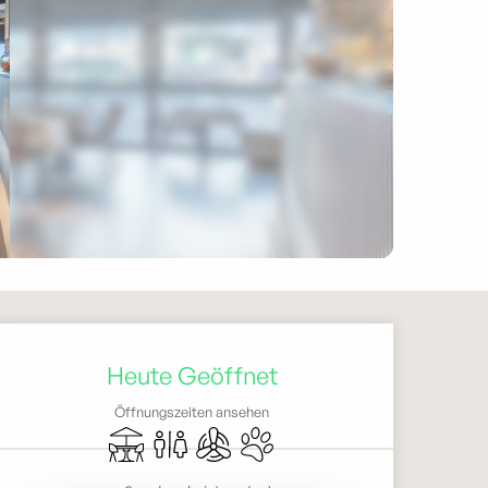
Öffnungszeiten & Kontak
Heute Geöffnet
Öffnungszeiten ansehen
Terrasse
Toiletten
Klimaanlage
Tiere erlaubt