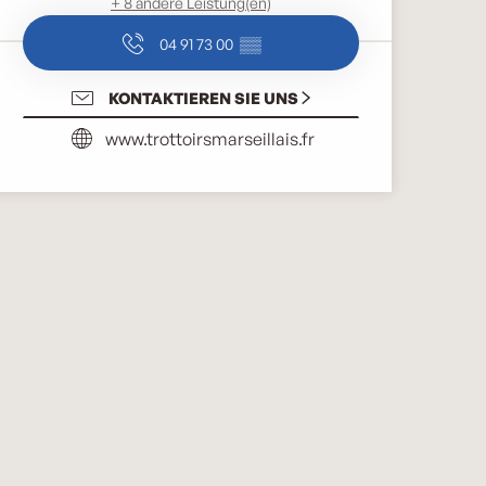
+ 8 andere Leistung(en)
04 91 73 00
▒▒
KONTAKTIEREN SIE UNS
www.trottoirsmarseillais.fr