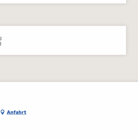
g
g
Anfahrt