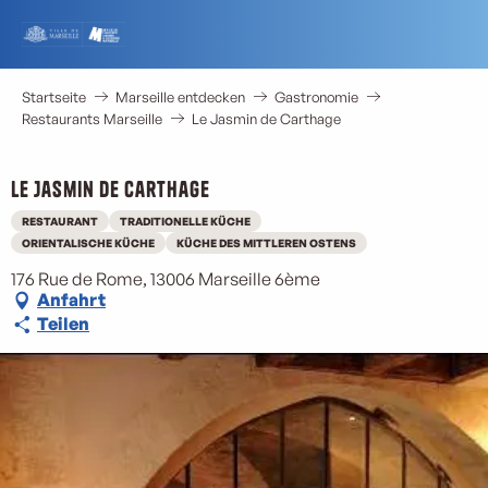
Aller
au
contenu
principal
Startseite
Marseille entdecken
Gastronomie
Restaurants Marseille
Le Jasmin de Carthage
Le Jasmin de Carthage
RESTAURANT
TRADITIONELLE KÜCHE
ORIENTALISCHE KÜCHE
KÜCHE DES MITTLEREN OSTENS
176 Rue de Rome, 13006 Marseille 6ème
Anfahrt
Teilen