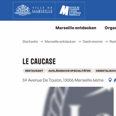
Aller
au
contenu
principal
Marseille entdecken
Organ
Startseite
Marseille entdecken
Gastronomie
Rest
Le Caucase
RESTAURANT
AUSLÄNDISCHE SPEZIALITÄTEN
ORIENTALISCH
59 Avenue De Toulon, 13006 Marseille 6ème
A