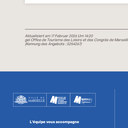
Aktualisiert am 17 Februar 2026 Um 14:20
gei Office de Tourisme des Loisirs et des Congrès de Marseill
(Kennung des Angebots :
5254267
)
L'équipe vous accompagne