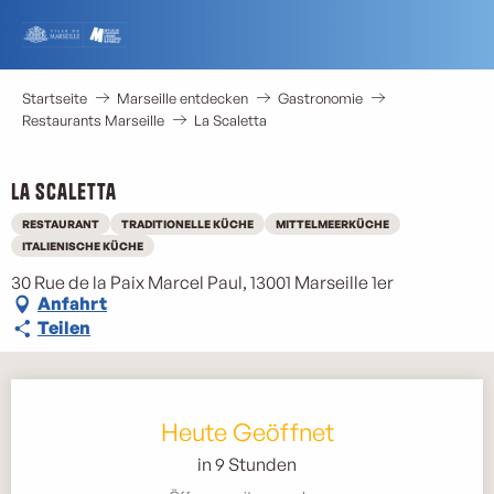
Aller
au
contenu
principal
Startseite
Marseille entdecken
Gastronomie
Restaurants Marseille
La Scaletta
La Scaletta
RESTAURANT
TRADITIONELLE KÜCHE
MITTELMEERKÜCHE
ITALIENISCHE KÜCHE
30 Rue de la Paix Marcel Paul, 13001 Marseille 1er
Anfahrt
Teilen
Öffnungszeiten & Kontaktdaten
Heute Geöffnet
in 9 Stunden