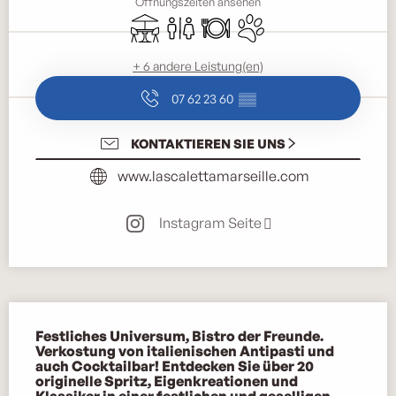
Öffnungszeiten ansehen
Terrasse
Toiletten
Restaurant
Tiere erlaubt
+ 6 andere Leistung(en)
07 62 23 60
▒▒
KONTAKTIEREN SIE UNS
www.lascalettamarseille.com
Instagram Seite
Beschreibung
Festliches Universum, Bistro der Freunde. 
Verkostung von italienischen Antipasti und 
auch Cocktailbar! Entdecken Sie über 20 
originelle Spritz, Eigenkreationen und 
Klassiker in einer festlichen und geselligen 