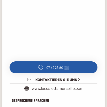
07 62 23 60
▒▒
KONTAKTIEREN SIE UNS
www.lascalettamarseille.com
Gesprochene Sprachen
Gesprochene Sprachen