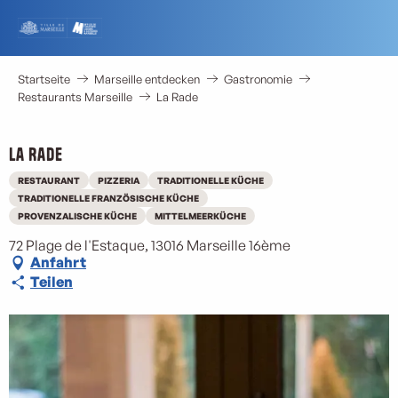
Aller
au
contenu
principal
Startseite
Marseille entdecken
Gastronomie
Restaurants Marseille
La Rade
La Rade
RESTAURANT
PIZZERIA
TRADITIONELLE KÜCHE
TRADITIONELLE FRANZÖSISCHE KÜCHE
PROVENZALISCHE KÜCHE
MITTELMEERKÜCHE
72 Plage de l'Estaque, 13016 Marseille 16ème
Anfahrt
Teilen