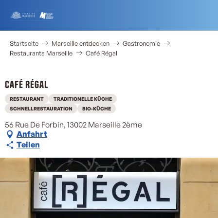
Aller
au
contenu
principal
Startseite
Marseille entdecken
Gastronomie
Restaurants Marseille
Café Régal
Café Régal
RESTAURANT
TRADITIONELLE KÜCHE
M
SCHNELLRESTAURATION
BIO-KÜCHE
56 Rue De Forbin, 13002 Marseille 2ème
Anfahrt
Teilen