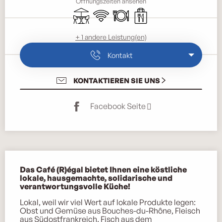
Öffnungszeiten ansehen
Terrasse
Wi-Fi
Restaurant
Verkauf zum Mitnehmen
+ 1 andere Leistung(en)
Kontakt
KONTAKTIEREN SIE UNS
Facebook Seite
Beschreibung
Das Café (R)égal bietet Ihnen eine köstliche 
lokale, hausgemachte, solidarische und 
verantwortungsvolle Küche!
Lokal, weil wir viel Wert auf lokale Produkte legen: 
Obst und Gemüse aus Bouches-du-Rhône, Fleisch 
aus Südostfrankreich, Fisch aus dem 