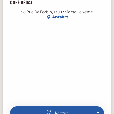
Café Régal
Marse
56 Rue De Forbin, 13002 Marseille 2ème
Anfahrt
Kontakt