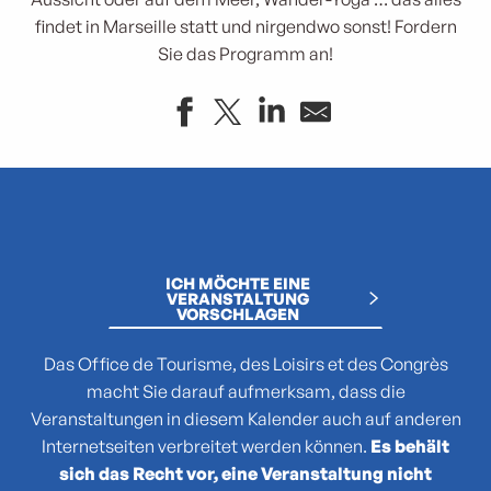
findet in Marseille statt und nirgendwo sonst! Fordern
Sie das Programm an!
"Atlas des reptiles et des amphibiens de PACA"
La collection : Picasso, Matisse, Giacometti, Bacon...
"Que cachent les noms des plantes ?"
(No)Made Mahka chez Essence
ICH MÖCHTE EINE
1936-2026 : 90 ans du Front populaire
VERANSTALTUNG
VORSCHLAGEN
27e Festival National de Théâtre Amateur de Marseille
3 pM - 3 petits Moments
Das Office de Tourisme, des Loisirs et des Congrès
35. Juri's Cup
macht Sie darauf aufmerksam, dass die
47TER
Veranstaltungen in diesem Kalender auch auf anderen
47e édition de la course Marseille - Cassis AG2R La Mondia
Internetseiten verbreitet werden können.
Es behält
4ème édition du Sunset Live aux Terrasses du Port
sich das Recht vor, eine Veranstaltung nicht
6 + (1+1+1) / Morellet mis à neuf