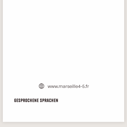
www.marseille4-5.fr
Gesprochene Sprachen
Gesprochene Sprachen