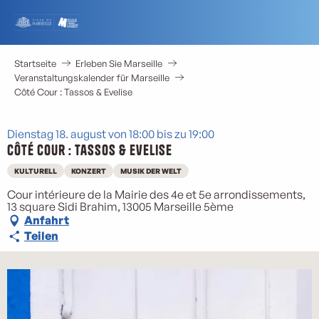
Aller
au
contenu
principal
Startseite
Erleben Sie Marseille
Veranstaltungskalender für Marseille
Côté Cour : Tassos & Evelise
Dienstag 18. august von 18:00 bis zu 19:00
Côté Cour : Tassos & Evelise
KULTURELL
KONZERT
MUSIK DER WELT
Cour intérieure de la Mairie des 4e et 5e arrondissements,
13 square Sidi Brahim, 13005 Marseille 5ème
Anfahrt
Teilen