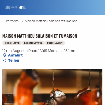
Aller
au
contenu
principal
Startseite
Maison Matthieu salaison et fumaison
Maison Matthieu salaison et fumaison
GESCHÄFTE
LEBENSMITTEL
FISCHLADEN
12 rue Augustin Roux, 13015 Marseille 15ème
Anfahrt
Teilen