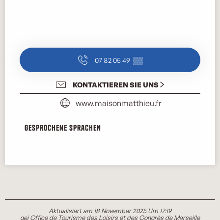
07 82 05 49
▒▒
KONTAKTIEREN SIE UNS
www.maisonmatthieu.fr
Gesprochene Sprachen
Gesprochene Sprachen
Aktualisiert am 18 November 2025 Um 17:19
gei Office de Tourisme des Loisirs et des Congrès de Marseille