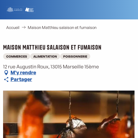
Aller
au
contenu
principal
Accueil
Maison Matthieu salaison et fumaison
Maison Matthieu salaison et fumaison
COMMERCES
ALIMENTATION
POISSONNERIE
12 rue Augustin Roux, 13015 Marseille 15ème
M'y rendre
Partager