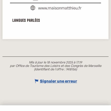
www.maisonmatthieu.fr
Langues parlées
Langues parlées
Mis à jour le 18 novembre 2025 à 17:19
par Office de Tourisme des Loisirs et des Congrès de Marseille
(Identifiant de l'offre :
7418156
)
Signaler une erreur