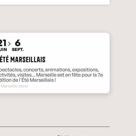
21
6
UIN
SEPT.
'Été Marseillais
pectacles, concerts, animations, expositions,
ctivités, visites... Marseille est en fête pour la 7e
dition de l'Été Marseillais !
Marseille 2ème