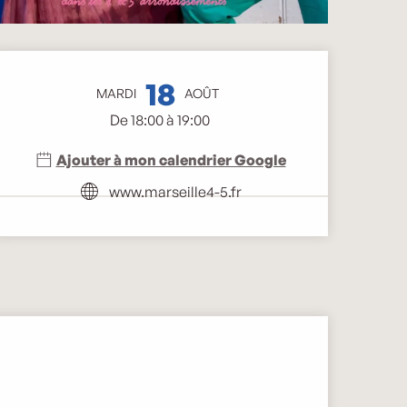
Ouverture et coordonnée
18
MARDI
AOÛT
De 18:00 à 19:00
Ajouter à mon calendrier Google
www.marseille4-5.fr