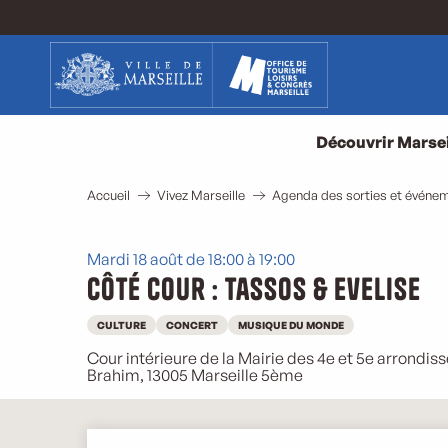
Aller
au
contenu
principal
Découvrir Marsei
Accueil
Vivez Marseille
Agenda des sorties et événem
Mardi 18 août de 18:00 à 19:00
Côté Cour : Tassos & Evelise
CULTURE
CONCERT
MUSIQUE DU MONDE
Cour intérieure de la Mairie des 4e et 5e arrondis
Brahim, 13005 Marseille 5ème