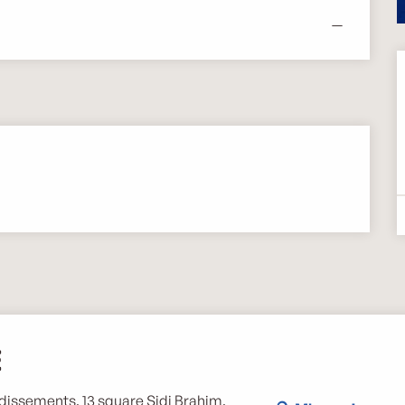
—
e
ndissements, 13 square Sidi Brahim,