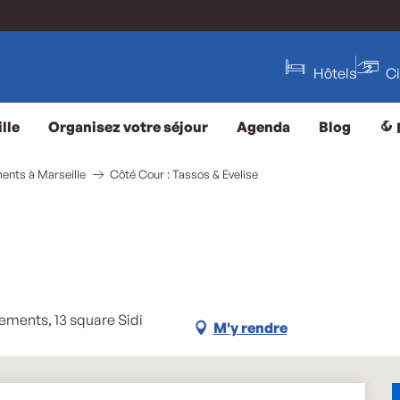
Hôtels
C
lle
Organisez votre séjour
Agenda
Blog
ents à Marseille
Côté Cour : Tassos & Evelise
sements, 13 square Sidi
M'y rendre