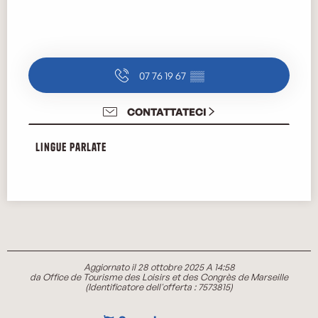
07 76 19 67
▒▒
CONTATTATECI
Lingue parlate
Lingue parlate
Aggiornato il 28 ottobre 2025 A 14:58
da Office de Tourisme des Loisirs et des Congrès de Marseille
(Identificatore dell'offerta :
7573815
)