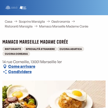
Aller
au
contenu
principal
Casa
Scoprire Marsiglia
Gastronomia
Ristoranti Marsiglia
Mamaco Marseille Madame Corée
Mamaco Marseille Madame Corée
RISTORANTE
SPECIALITÀ STRANIERE
CUCINA ASIATICA
CUCINA COREANA
14 rue Corneille, 13001 Marseille 1er
Come arrivare
Condividere