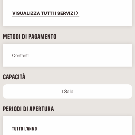
VISUALIZZA TUTTI I SERVIZI
Metodi di pagamento
Contanti
Capacità
1 Sala
Periodi di apertura
Tutto l'anno
Tutto l'anno