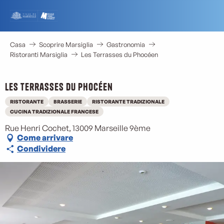
Aller
au
contenu
principal
Casa
Scoprire Marsiglia
Gastronomia
Ristoranti Marsiglia
Les Terrasses du Phocéen
Les Terrasses du Phocéen
RISTORANTE
BRASSERIE
RISTORANTE TRADIZIONALE
CUCINA TRADIZIONALE FRANCESE
Rue Henri Cochet, 13009 Marseille 9ème
Come arrivare
Condividere