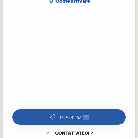
Come arrivare
04 91 82 62
▒▒
CONTATTATECI