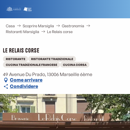
Aller
au
contenu
principal
Casa
Scoprire Marsiglia
Gastronomia
Ristoranti Marsiglia
Le Relais corse
Le Relais corse
RISTORANTE
RISTORANTE TRADIZIONALE
M
CUCINA TRADIZIONALE FRANCESE
CUCINA CORSA
49 Avenue Du Prado, 13006 Marseille 6ème
Come arrivare
Condividere