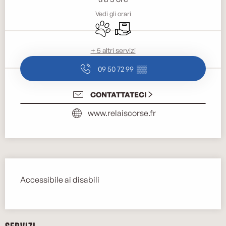
Vedi gli orari
Animali ammessi
Consegna
+ 5 altri servizi
09 50 72 99
▒▒
CONTATTATECI
www.relaiscorse.fr
Descrizione
Accessibile ai disabili