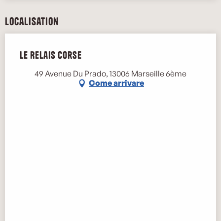
Localisation
Le Relais corse
Marse
49 Avenue Du Prado, 13006 Marseille 6ème
Come arrivare