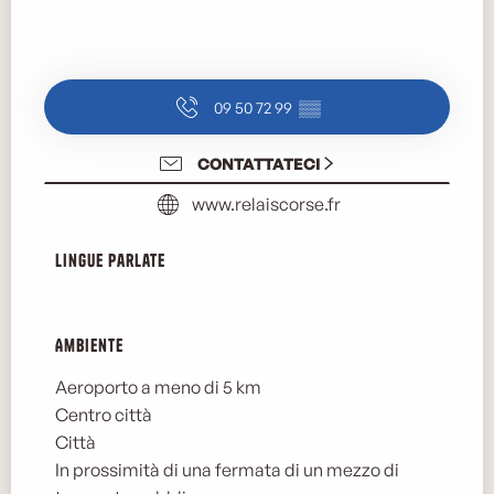
09 50 72 99
▒▒
CONTATTATECI
www.relaiscorse.fr
Lingue parlate
Lingue parlate
Ambiente
Ambiente
Aeroporto a meno di 5 km
Centro città
Città
In prossimità di una fermata di un mezzo di