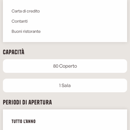
Carta di credito
Contanti
Buoni ristorante
Capacità
80 Coperto
1 Sala
Periodi di apertura
Tutto l'anno
Tutto l'anno