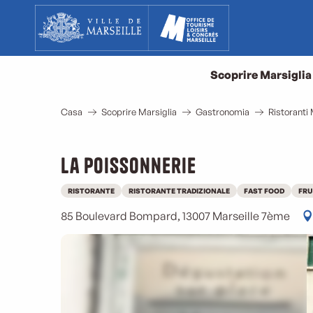
Aller
au
contenu
principal
Scoprire Marsiglia
Casa
Scoprire Marsiglia
Gastronomia
Ristoranti 
La Poissonnerie
RISTORANTE
RISTORANTE TRADIZIONALE
FAST FOOD
FRU
85 Boulevard Bompard, 13007 Marseille 7ème