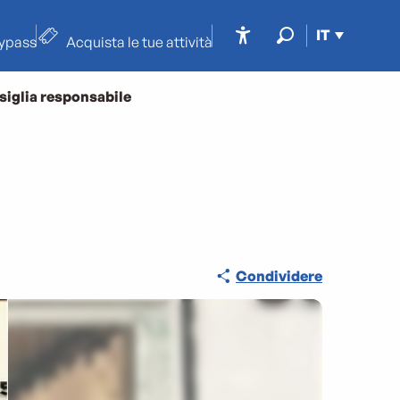
IT
typass
Acquista le tue attività
Accessibilité
Ricerca
siglia responsabile
Condividere