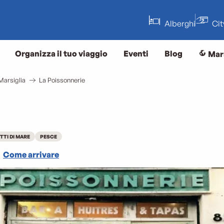
Alberghi
Ci
Organizza il tuo viaggio
Eventi
Blog
Mar
Marsiglia
La Poissonnerie
TTI DI MARE
PESCE
Come arrivare