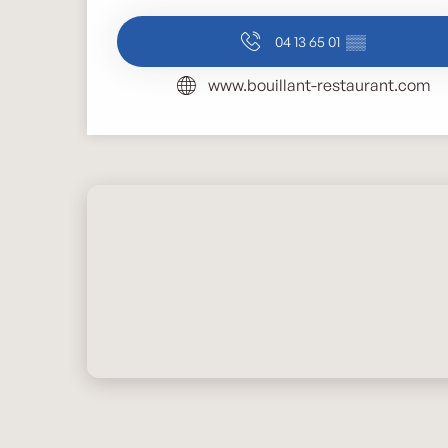
04 13 65 01
▒▒
www.bouillant-restaurant.com