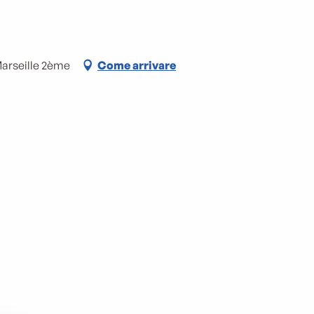
arseille 2ème
Come arrivare