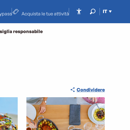
IT
typass
Acquista le tue attività
Accessibilité
Ricerca
siglia responsabile
Condividere