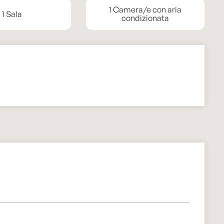
1 Camera/e con aria
1 Sala
condizionata