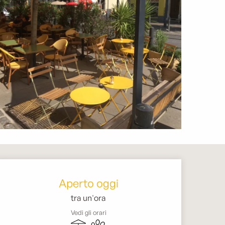
Orari e contatti
Aperto oggi
tra un'ora
Vedi gli orari
Terrazza
Animali ammessi