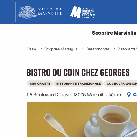
Aller
au
contenu
principal
Scoprire Marsiglia
Casa
Scoprire Marsiglia
Gastronomia
Ristoranti 
Bistro du coin chez Georges
RISTORANTE
RISTORANTE TRADIZIONALE
CUCINA TRADIZIO
115 Boulevard Chave, 13005 Marseille 5ème
C