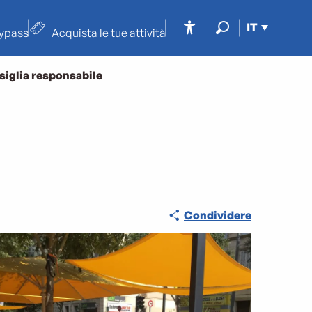
IT
typass
Acquista le tue attività
Accessibilité
Ricerca
siglia responsabile
Condividere