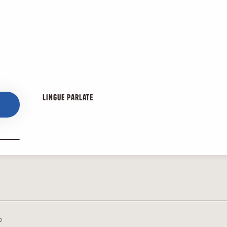
Lingue parlate
Lingue parlate
e