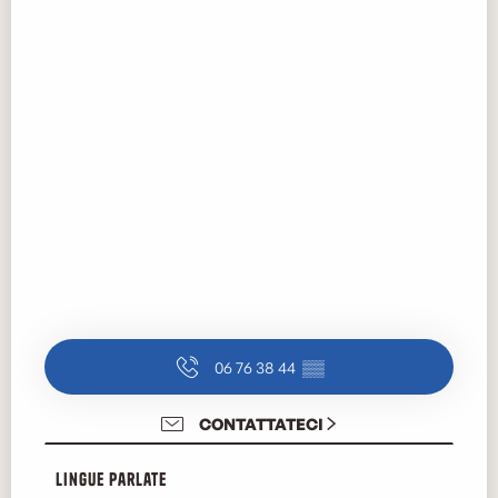
06 76 38 44
▒▒
CONTATTATECI
Lingue parlate
Lingue parlate