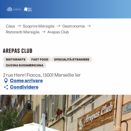
Aller
au
contenu
principal
Casa
Scoprire Marsiglia
Gastronomia
Ristoranti Marsiglia
Arepas Club
Arepas Club
RISTORANTE
FAST FOOD
SPECIALITÀ STRANIERE
CUCINA SUDAMERICANA
2 rue Henri Fiocca, 13001 Marseille 1er
Come arrivare
Condividere