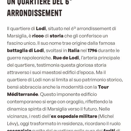
Un quartiere del 6°
arrondissement
Il quartiere di
Lodi
, situato nel 6° arrondissement di
Marsiglia, è
ricco
di
storia
che gli conferisce un
fascino unico. Il suo nome trae origine dalla famosa
battaglia di Lodi
, svoltasi in
Italia
nel
1796
durante le
guerre napoleoniche.
Rue de Lodi
, l’arteria principale
del quartiere, testimonia questa gloriosa storia
attraverso i suoi maestosi edifici d’epoca. Ma il
quartiere di Lodi non si limita al suo patrimonio storico,
bensì abbraccia anche la modernità con la
Tour
Méditerranée
. Questo imponente edificio
contemporaneo si erge con orgoglio, riflettendo la
dinamica spinta di Marsiglia verso il futuro. Nelle
vicinanze, i resti dell’
ex ospedale militare
(Michel
Lévy), oggi trasformato in residenza, ricordano il ruolo
essenziale
svolto dal quartiere nella cura dei
feriti
di