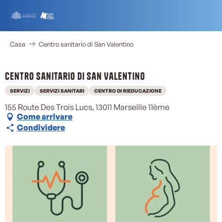
Aller
au
contenu
principal
Casa
Centro sanitario di San Valentino
Centro sanitario di San Valentino
SERVIZI
SERVIZI SANITARI
CENTRO DI RIEDUCAZIONE
155 Route Des Trois Lucs, 13011 Marseille 11ème
Come arrivare
Condividere