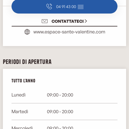
04 91 43 00
▒▒
CONTATTATECI
www.espace-sante-valentine.com
Periodi di apertura
Tutto l'anno
Tutto l'anno
Lunedì
09:00 - 20:00
Martedì
09:00 - 20:00
Mercoledì
09:00 - 20:00