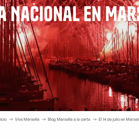
ta Nacional en Mar
nicio
Viva Marsella
Blog Marsella a la carta
El 14 de julio en Marsel