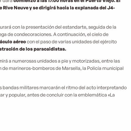
ar dará
comienzo a las 17:00 horas en el Puerto Viejo. El
e Rive Neuve y se dirigirá hacia la explanada del J4-
gurará con la presentación del estandarte, seguida de la
rega de condecoraciones. A continuación, el cielo de
áculo aéreo
con el paso de varias unidades del ejército
tración de los paracaidistas.
unirá a numerosas unidades a pie y motorizadas, entre las
n de marineros-bomberos de Marsella, la Policía municipal
las bandas militares marcarán el ritmo del acto interpretando
tar y popular, antes de concluir con la emblemática «La