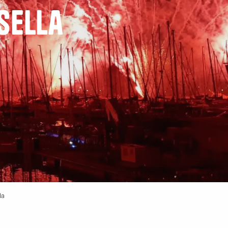
sella
la