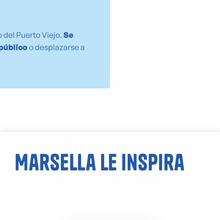
 del Puerto Viejo.
Se
 público
o desplazarse a
Marsella le inspira
El pueblo de La