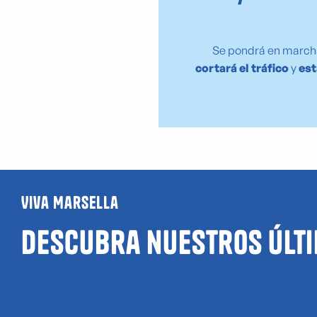
Se pondrá en march
cortará el tráfico
y
est
Viva Marsella
Guía de
Descubra nuestros últi
locales
L
LGBTQIA+ y
vacaci