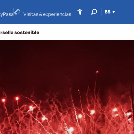
ES
tyPass
Visitas & experiencias
Accessibilité
Buscar
rsella sostenible