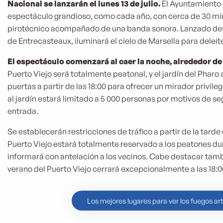
Nacional se lanzarán el lunes 13 de julio.
El Ayuntamiento 
espectáculo grandioso, como cada año, con cerca de 30 mi
pirotécnico acompañado de una banda sonora. Lanzado desde
de Entrecasteaux, iluminará el cielo de Marsella para delei
El espectáculo comenzará al caer la noche, alrededor de 
Puerto Viejo será totalmente peatonal, y el jardín del Phar
puertas a partir de las 18:00 para ofrecer un mirador privile
al jardín estará limitado a 5 000 personas por motivos de se
entrada.
Se establecerán restricciones de tráfico a partir de la tarde 
Puerto Viejo estará totalmente reservado a los peatones dur
informará con antelación a los vecinos. Cabe destacar tam
verano del Puerto Viejo cerrará excepcionalmente a las 18:00 
Los mejores lugares para ver los fuegos arti