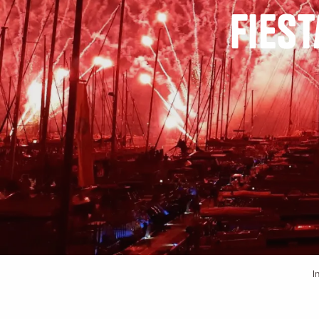
Fies
I