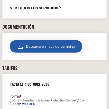
VER TODOS LOS SERVICIOS
Documentación
Descarga el mapa del camping
Tarifas
Desde
Hasta el
3 abril 2026
4 octubre 2026
hasta
4 octubre 2026
Forfait
coche + tienda o caravana + electricidad 6A / día
Desde
23,00 €