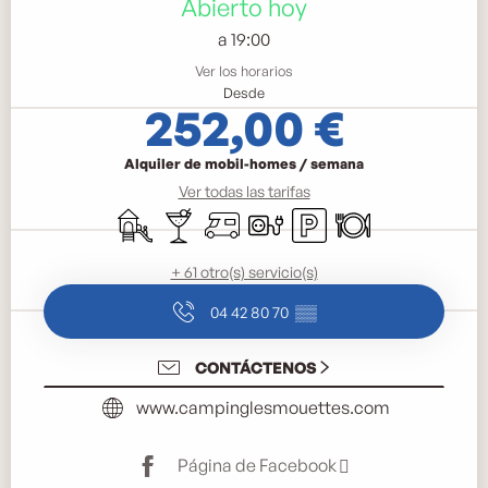
Abierto hoy
a 19:00
Ver los horarios
Desde
252,00 €
Alquiler de mobil-homes / semana
Ver todas las tarifas
Juegos infantiles / Zona de juegos
Bar / Refrigerio
Autocaravana
Conexiones eléctricas
Aparcamiento
Restaurante
+ 61 otro(s) servicio(s)
04 42 80 70
▒▒
CONTÁCTENOS
www.campinglesmouettes.com
Página de Facebook