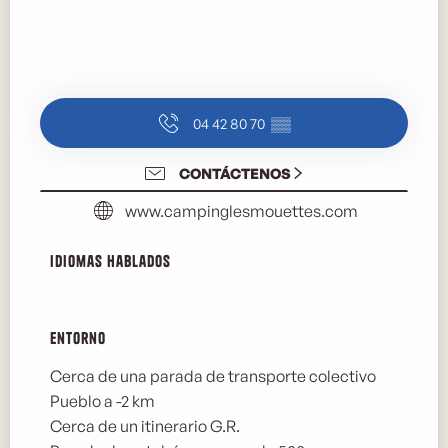
04 42 80 70
▒▒
CONTÁCTENOS
www.campinglesmouettes.com
Idiomas hablados
Idiomas hablados
Entorno
Entorno
Cerca de una parada de transporte colectivo
Pueblo a -2 km
Cerca de un itinerario G.R.