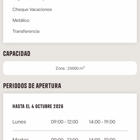
Cheque Vacaciones
Metálico
Transferencia
Capacidad
2
Zona : 20000 m
Periodos de apertura
Del
Hasta el
3 abril 2026
4 octubre 2026
al
4 octubre 2026
Lunes
09:00 - 12:00
14:00 - 19:00
Martes
09:00 - 12:00
14:00 - 19:00