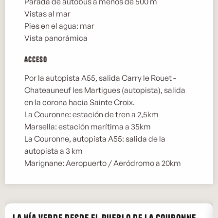
Parada de autobús a menos de 500 m
Vistas al mar
Pies en el agua: mar
Vista panorámica
Acceso
Acceso
Por la autopista A55, salida Carry le Rouet -
Chateauneuf les Martigues (autopista), salida
en la corona hacia Sainte Croix.
La Couronne: estación de tren a 2,5km
Marsella: estación marítima a 35km
La Couronne, autopista A55: salida de la
autopista a 3 km
Marignane: Aeropuerto / Aeródromo a 20km