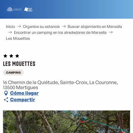
Aller
au
contenu
principal
Inicio
Organice su estancia
Buscar alojamiento en Marsella
Encontrar un camping en los alrededores de Marsella
Les Mouettes
Les Mouettes
CAMPING
16 Chemin de la Quiétude, Sainte-Croix, La Couronne,
13500 Martigues
Cómo llegar
Compartir