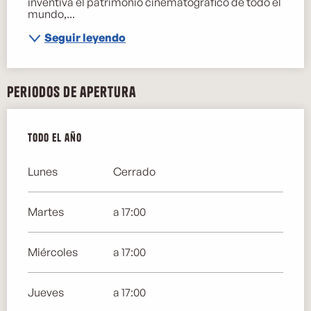
inventiva el patrimonio cinematográfico de todo el 
mundo,...
Seguir leyendo
Periodos de apertura
Todo el año
Todo el año
Lunes
Cerrado
Martes
a 17:00
Miércoles
a 17:00
Jueves
a 17:00