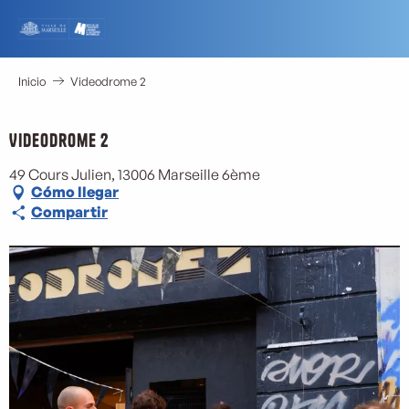
Aller
au
contenu
principal
Inicio
Videodrome 2
Videodrome 2
49 Cours Julien, 13006 Marseille 6ème
Cómo llegar
Compartir