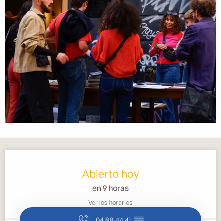
Horarios y datos de contacto
Abierto hoy
en 9 horas
Ver los horarios
04 88 44 41
▒▒