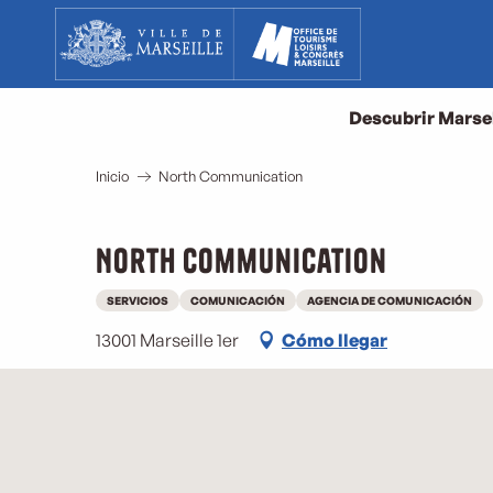
Aller
au
contenu
principal
Descubrir Marse
Inicio
North Communication
North Communication
SERVICIOS
COMUNICACIÓN
AGENCIA DE COMUNICACIÓN
13001 Marseille 1er
Cómo llegar