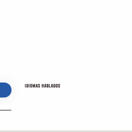
Idiomas hablados
Idiomas hablados