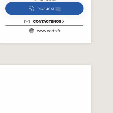
01 45 45 61
▒▒
CONTÁCTENOS
www.north.fr