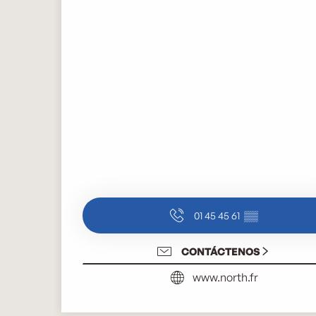
01 45 45 61
▒▒
CONTÁCTENOS
www.north.fr