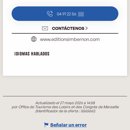
04 91 22 56
▒▒
CONTÁCTENOS
www.editionsimbernon.com
Idiomas hablados
Idiomas hablados
Actualizado el 27 mayo 2026 a 14:58
por Office de Tourisme des Loisirs et des Congrès de Marseille
(Identificador de la oferta :
5565661
)
Señalar un error