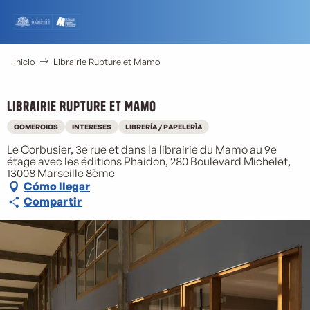
Aller
au
contenu
principal
Inicio
Librairie Rupture et Mamo
Librairie Rupture et Mamo
COMERCIOS
INTERESES
LIBRERÍA / PAPELERÌA
Le Corbusier, 3e rue et dans la librairie du Mamo au 9e
étage avec les éditions Phaidon, 280 Boulevard Michelet,
13008 Marseille 8ème
Cómo llegar
Compartir