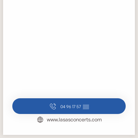
04 96 17 57
▒▒
www.lasasconcerts.com