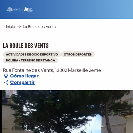
Aller
au
contenu
principal
Inicio
La Boule des Vents
La Boule des Vents
ACTIVIDADES DE OCIO DEPORTIVO
OTROS DEPORTES
BOLERA / TERRENO DE PETANCA
Rue Fontaine des Vents, 13002 Marseille 2ème
Cómo llegar
Compartir