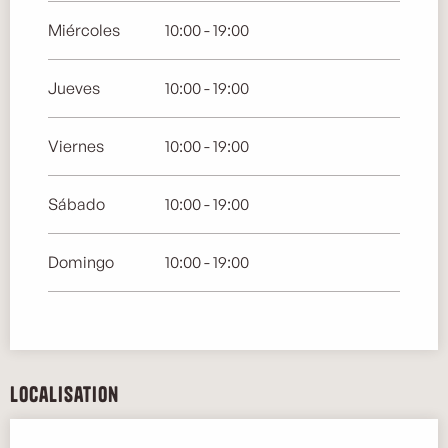
Del
1 octubre 2026
al
31 octubre 2026
Miércoles
10:00 - 19:00
Del
1 noviembre 2026
al
30 noviembre
Jueves
10:00 - 19:00
2026
Del
1 diciembre 2026
al
31 diciembre 2026
Viernes
10:00 - 19:00
Del
1 enero 2027
al
31 enero 2027
Sábado
10:00 - 19:00
Del
1 febrero 2027
al
28 febrero 2027
Domingo
10:00 - 19:00
Del
1 marzo 2027
al
31 marzo 2027
Del
1 abril 2027
al
30 abril 2027
Localisation