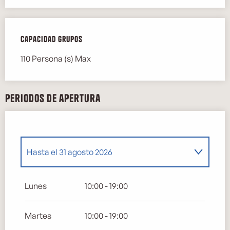
Capacidad grupos
Capacidad grupos
110 Persona (s) Max
Periodos de apertura
Hasta el
31 agosto 2026
Del
1 mayo 2026
al
30 junio 2026
Lunes
10:00 - 19:00
Del
1 septiembre 2026
al
30 septiembre
Martes
10:00 - 19:00
2026