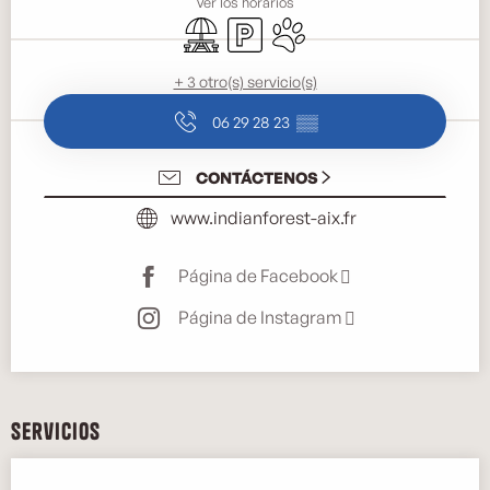
Ver los horarios
Zona de picnic
Aparcamiento
Se aceptan animales
+ 3 otro(s) servicio(s)
06 29 28 23
▒▒
CONTÁCTENOS
www.indianforest-aix.fr
Página de Facebook
Página de Instagram
Servicios