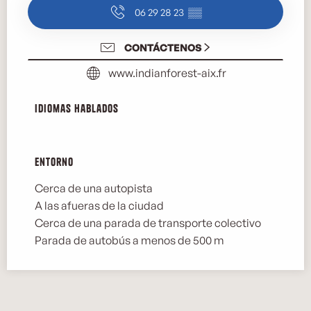
06 29 28 23
▒▒
CONTÁCTENOS
www.indianforest-aix.fr
Idiomas hablados
Idiomas hablados
Entorno
Entorno
Cerca de una autopista
A las afueras de la ciudad
Cerca de una parada de transporte colectivo
Parada de autobús a menos de 500 m