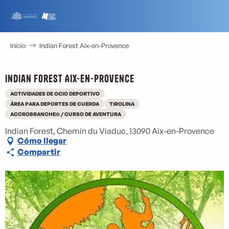
Aller
au
contenu
principal
Inicio
Indian Forest Aix-en-Provence
Indian Forest Aix-en-Provence
ACTIVIDADES DE OCIO DEPORTIVO
ÁREA PARA DEPORTES DE CUERDA
TIROLINA
ACCROBRANCHE® / CURSO DE AVENTURA
Indian Forest, Chemin du Viaduc, 13090 Aix-en-Provence
Cómo llegar
Compartir