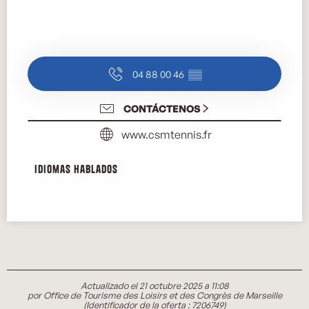
04 88 00 46
▒▒
CONTÁCTENOS
www.csmtennis.fr
Idiomas hablados
Idiomas hablados
Actualizado el 21 octubre 2025 a 11:08
por Office de Tourisme des Loisirs et des Congrès de Marseille
(Identificador de la oferta :
7206749
)