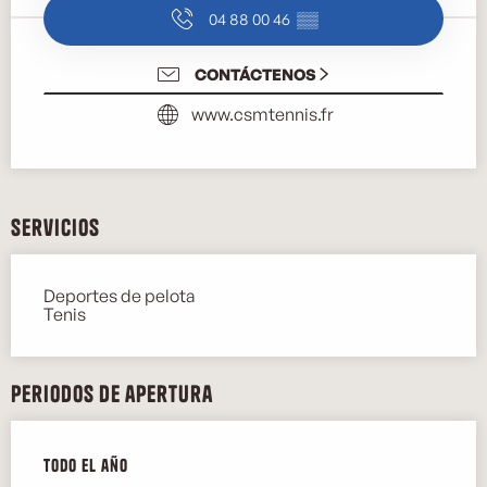
04 88 00 46
▒▒
CONTÁCTENOS
www.csmtennis.fr
Servicios
Deportes de pelota
Tenis
Periodos de apertura
Todo el año
Todo el año