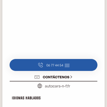
06 77 44 54
▒▒
CONTÁCTENOS
autocars-n-f.fr
Idiomas hablados
Idiomas hablados