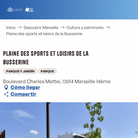
Aller
au
contenu
principal
Inicio
Descubrir Marsella
Cultura y patrimonio
Plaine des sports et loisirs de la Busserine
Plaine des sports et loisirs de la
Busserine
PARQUE Y JARDÍN
PARQUE
Boulevard Charles Mattei, 13014 Marseille 14ème
Cómo llegar
Compartir