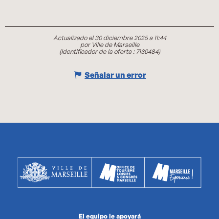
Actualizado el 30 diciembre 2025 a 11:44
por Ville de Marseille
(Identificador de la oferta :
7130484
)
Señalar un error
El equipo le apoyará