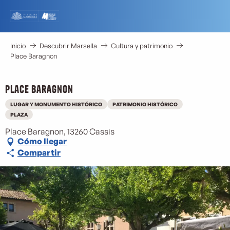
Aller
au
contenu
principal
Inicio
Descubrir Marsella
Cultura y patrimonio
Place Baragnon
Place Baragnon
LUGAR Y MONUMENTO HISTÓRICO
PATRIMONIO HISTÓRICO
PLAZA
Place Baragnon, 13260 Cassis
Cómo llegar
Compartir