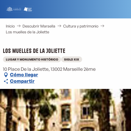
Aller
au
contenu
principal
Inicio
Descubrir Marsella
Cultura y patrimonio
Los muelles de la Joliette
Los muelles de la Joliette
LUGAR Y MONUMENTO HISTÓRICO
SIGLO XIX
10 Place De la Joliette, 13002 Marseille 2ème
Cómo llegar
Compartir