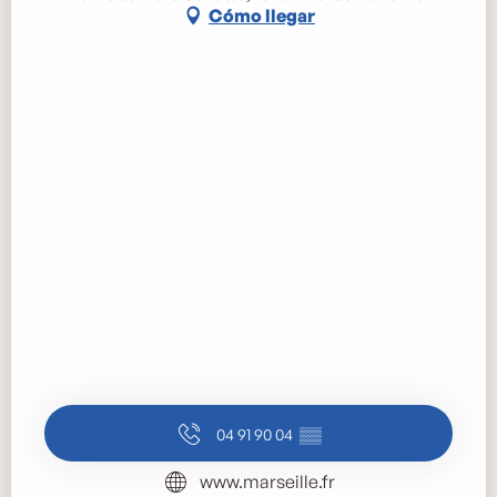
Cómo llegar
04 91 90 04
▒▒
www.marseille.fr