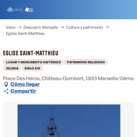
Aller
au
contenu
principal
Inicio
Descubrir Marsella
Cultura y patrimonio
Eglise Saint-Matthieu
Eglise Saint-Matthieu
LUGAR Y MONUMENTO HISTÓRICO
PATRIMONIO RELIGIOSO
IGLESIA
SIGLO XIX
Place Des Héros, Château-Gombert, 13013 Marseille 13ème
Cómo llegar
Compartir