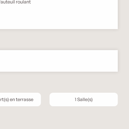
auteuil roulant
t(s) en terrasse
1 Salle(s)