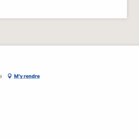
e
M'y rendre