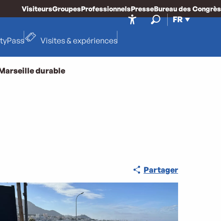
Visiteurs
Groupes
Professionnels
Presse
Bureau des Congrès
FR
Accessibilité
Recherche
ityPass
Visites & expériences
Marseille durable
Partager