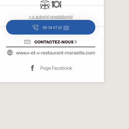
Terrasse
Restaurant
+ 6 autre(s) prestation(s)
09 74 97 01
▒▒
CONTACTEZ-NOUS
www.v-et-v-restaurant-marseille.com
Page Facebook