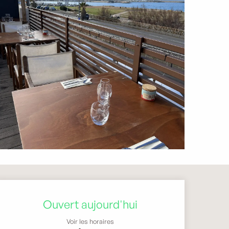
Ouverture et coordonnée
Ouvert aujourd'hui
Voir les horaires