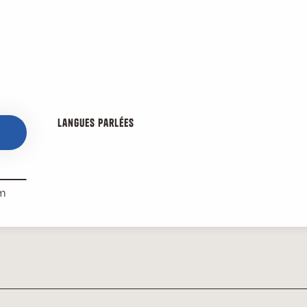
Langues parlées
Langues parlées
om