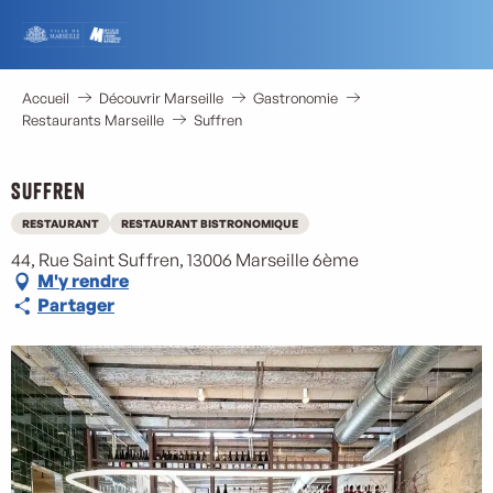
Aller
au
contenu
principal
Accueil
Découvrir Marseille
Gastronomie
Restaurants Marseille
Suffren
Suffren
RESTAURANT
RESTAURANT BISTRONOMIQUE
44, Rue Saint Suffren, 13006 Marseille 6ème
M'y rendre
Partager