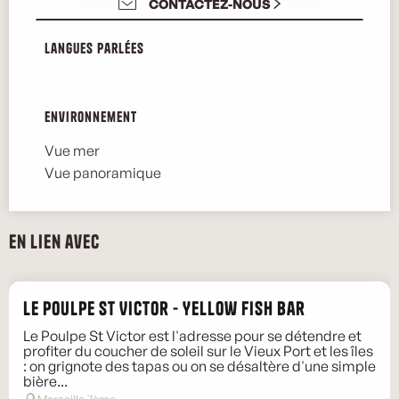
CONTACTEZ-NOUS
Langues parlées
Langues parlées
Environnement
Environnement
Vue mer
Vue panoramique
En lien avec
Le Poulpe St Victor - Yellow Fish Bar
Le Poulpe St Victor est l'adresse pour se détendre et
profiter du coucher de soleil sur le Vieux Port et les îles
: on grignote des tapas ou on se désaltère d'une simple
bière...
Marseille 7ème