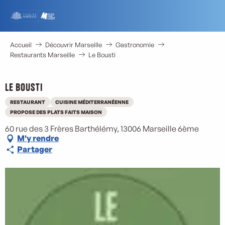
Aller
au
contenu
principal
Accueil
Découvrir Marseille
Gastronomie
Restaurants Marseille
Le Bousti
Le Bousti
RESTAURANT
CUISINE MÉDITERRANÉENNE
PROPOSE DES PLATS FAITS MAISON
60 rue des 3 Frères Barthélémy, 13006 Marseille 6ème
M'y rendre
Partager