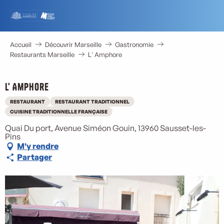
Aller
au
contenu
principal
Accueil
Découvrir Marseille
Gastronomie
Restaurants Marseille
L' Amphore
L' Amphore
RESTAURANT
RESTAURANT TRADITIONNEL
CUISINE TRADITIONNELLE FRANÇAISE
Quai Du port, Avenue Siméon Gouin, 13960 Sausset-les-
Pins
M'y rendre
Partager