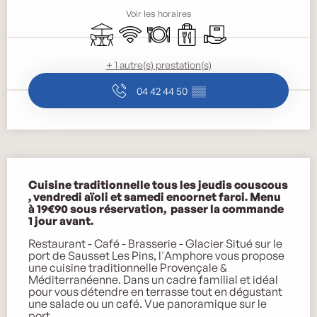
Voir les horaires
Terrasse
WiFi
Restaurant
Vente à emporter
Livraison
+ 1 autre(s) prestation(s)
04 42 44 50
▒▒
Description
Cuisine traditionnelle tous les jeudis couscous 
, vendredi aïoli et samedi encornet farci. Menu 
à 19€90 sous réservation,  passer la commande  

1 jour avant.
Restaurant - Café - Brasserie - Glacier Situé sur le 
port de Sausset Les Pins, l'Amphore vous propose 
une cuisine traditionnelle Provençale & 
Méditerranéenne. Dans un cadre familial et idéal 
pour vous détendre en terrasse tout en dégustant 
une salade ou un café. Vue panoramique sur le 
port 