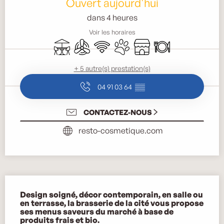
Ouvert aujourd'hui
dans 4 heures
Voir les horaires
Terrasse
Air conditionné
WiFi
Animaux acceptés
Boutique
Restaurant
+ 5 autre(s) prestation(s)
04 91 03 64
▒▒
CONTACTEZ-NOUS
resto-cosmetique.com
Description
Design soigné, décor contemporain, en salle ou 
en terrasse, la brasserie de la cité vous propose 
ses menus saveurs du marché à base de 
produits frais et bio.