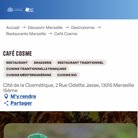
Aller
au
contenu
principal
Accueil
Découvrir Marseille
Gastronomie
Restaurants Marseille
Café Cosme
Café Cosme
RESTAURANT
BRASSERIE
RESTAURANT TRADITIONNEL
CUISINE TRADITIONNELLE FRANÇAISE
CUISINE MÉDITERRANÉENNE
CUISINE BIO
Cité de la Cosmétique, 2 Rue Odette Jasse, 13015 Marseille
15ème
M'y rendre
Partager