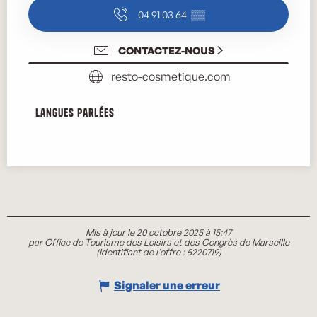
04 91 03 64
▒▒
CONTACTEZ-NOUS
resto-cosmetique.com
Langues parlées
Langues parlées
Mis à jour le 20 octobre 2025 à 15:47
par Office de Tourisme des Loisirs et des Congrès de Marseille
(Identifiant de l'offre :
5220719
)
Signaler une erreur