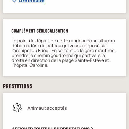
Lire la suite
Complément géolocalisation
Complément géolocalisation
Le point de départ de cette randonnée se situe au 
débarcadère du bateau qui vous a déposé sur 
l’archipel du Frioul. En sortant de la gare maritime, 
prendre le chemin goudronné qui part vers la 
droite en direction de la plage Sainte-Estève et 
l’hôpital Caroline.
Prestations
Animaux acceptés
AFFICHER TOUTES LES PRESTATIONS