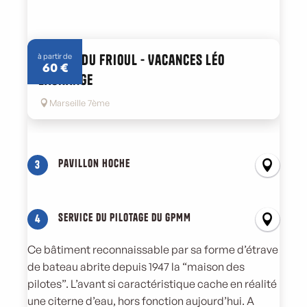
Centre du Frioul - Vacances Léo
à partir de
60
€
Lagrange
Marseille 7ème
Pavillon Hoche
3
Service du pilotage du GPMM
4
Ce bâtiment reconnaissable par sa forme d’étrave
de bateau abrite depuis 1947 la “maison des
pilotes”. L’avant si caractéristique cache en réalité
une citerne d’eau, hors fonction aujourd’hui. A