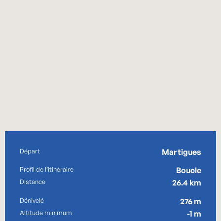
Informations pratiques
Départ
Martigues
Profil de l’itinéraire
Boucle
Distance
26.4 km
Dénivelé
276 m
Altitude minimum
-1 m