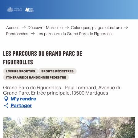
Aller
au
contenu
principal
Accueil
Découvrir Marseille
Calanques, plages et nature
Randonnées
Les parcours du Grand Parc de Figuerolles
Les parcours du Grand Parc de
Figuerolles
LOISIRS SPORTIFS
SPORTS PÉDESTRES
ITINÉRAIRE DE RANDONNÉE PÉDESTRE
Grand Parc de Figuerolles - Paul Lombard, Avenue du
Grand Parc, Entrée principale, 13500 Martigues
M'y rendre
Partager