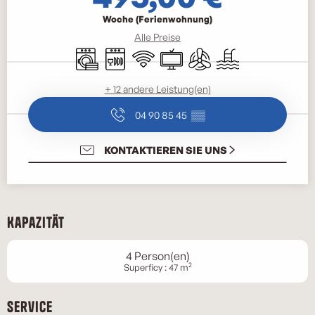
Woche (Ferienwohnung)
Alle Preise
Waschmaschine
Geschirrspülmaschine
Wi-Fi
Fernsehen
Klimaanlage
Schwimmbad
+ 12 andere Leistung(en)
04 90 85 45
▒▒
KONTAKTIEREN SIE UNS
Kapazität
4 Person(en)
2
Superficy : 47 m
Service