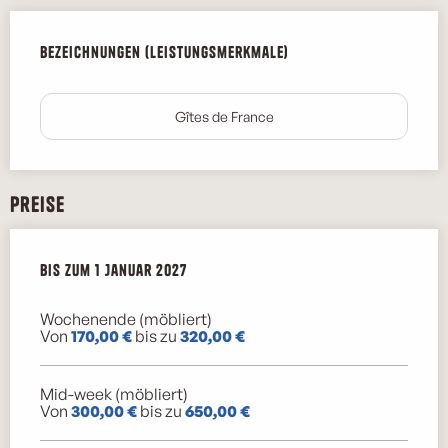
Leistungensmöglichkeiten
Bezeichnungen (Leistungsmerkmale)
Bezeichnungen (Leistungsmerkmale)
Gîtes de France
Preise
ab
Bis zum
3 Januar 2026
1 Januar 2027
bis zum
1 Januar 2027
Wochenende (möbliert)
Von
170,00 €
bis zu
320,00 €
Mid-week (möbliert)
Von
300,00 €
bis zu
650,00 €