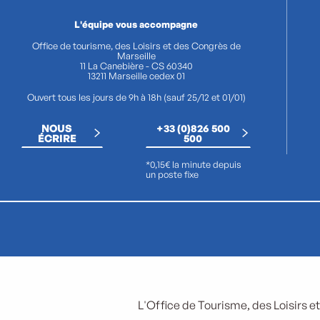
L'équipe vous accompagne
Office de tourisme, des Loisirs et des Congrès de
Marseille
11 La Canebière - CS 60340
13211 Marseille cedex 01
Ouvert tous les jours de 9h à 18h (sauf 25/12 et 01/01)
NOUS
+33 (0)826 500
ÉCRIRE
500
*0,15€ la minute depuis
un poste fixe
L'Office de Tourisme, des Loisirs et