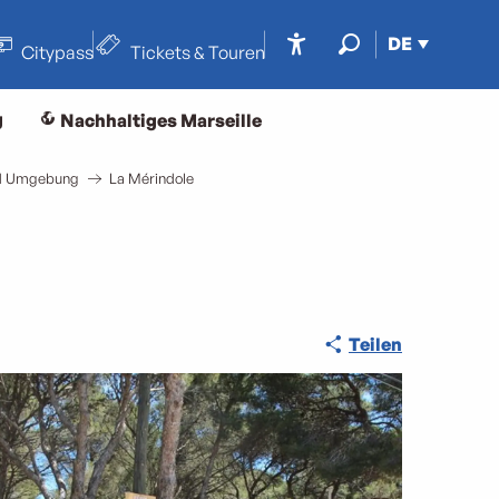
DE
Citypass
Tickets & Touren
Accessibilité
Suche
g
Nachhaltiges Marseille
und Umgebung
La Mérindole
Teilen