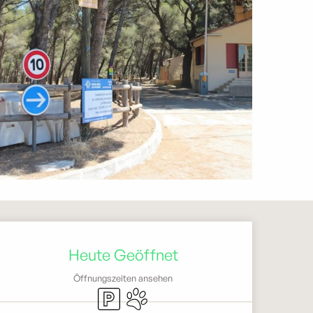
Öffnungszeiten & Kontak
Heute Geöffnet
Öffnungszeiten ansehen
Parkplatz
Tiere erlaubt