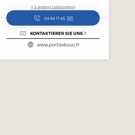
+ 6 andere Leistung(en)
04 86 17 65
▒▒
KONTAKTIEREN SIE UNS
www.portdebouc.fr