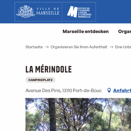
Aller
au
contenu
principal
Marseille entdecken
Organ
Startseite
Organisieren Sie Ihren Aufenthalt
Eine Unte
La Mérindole
CAMPINGPLATZ
Avenue Des Pins, 13110 Port-de-Bouc
Anfahr