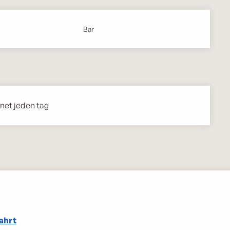
Bar
fnet jeden tag
ahrt