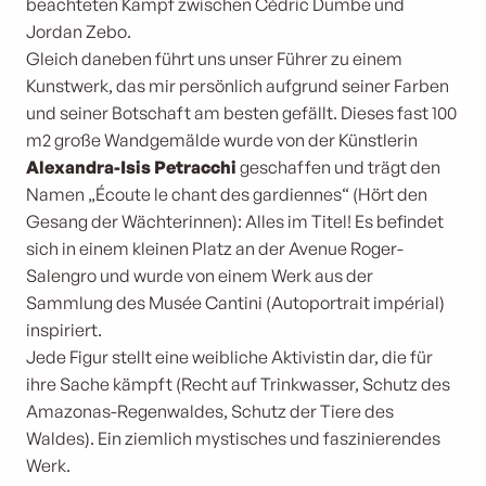
beachteten Kampf zwischen Cédric Dumbe und
Jordan Zebo.
Gleich daneben führt uns unser Führer zu einem
Kunstwerk, das mir persönlich aufgrund seiner Farben
und seiner Botschaft am besten gefällt. Dieses fast 100
m2 große Wandgemälde wurde von der Künstlerin
Alexandra-Isis Petracchi
geschaffen und trägt den
Namen „Écoute le chant des gardiennes“ (Hört den
Gesang der Wächterinnen): Alles im Titel! Es befindet
sich in einem kleinen Platz an der Avenue Roger-
Salengro und wurde von einem Werk aus der
Sammlung des Musée Cantini (Autoportrait impérial)
inspiriert.
Jede Figur stellt eine weibliche Aktivistin dar, die für
ihre Sache kämpft (Recht auf Trinkwasser, Schutz des
Amazonas-Regenwaldes, Schutz der Tiere des
Waldes). Ein ziemlich mystisches und faszinierendes
Werk.