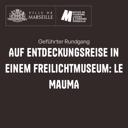
Aller
au
contenu
principal
Geführter Rundgang
Auf Entdeckungsreise in
einem Freilichtmuseum: Le
MauMA