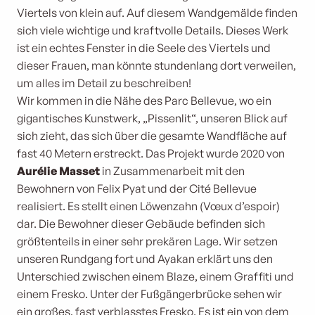
Viertels von klein auf. Auf diesem Wandgemälde finden
sich viele wichtige und kraftvolle Details. Dieses Werk
ist ein echtes Fenster in die Seele des Viertels und
dieser Frauen, man könnte stundenlang dort verweilen,
um alles im Detail zu beschreiben!
Wir kommen in die Nähe des Parc Bellevue, wo ein
gigantisches Kunstwerk, „Pissenlit“, unseren Blick auf
sich zieht, das sich über die gesamte Wandfläche auf
fast 40 Metern erstreckt. Das Projekt wurde 2020 von
Aurélie Masset
in Zusammenarbeit mit den
Bewohnern von Felix Pyat und der Cité Bellevue
realisiert. Es stellt einen Löwenzahn (Vœux d’espoir)
dar. Die Bewohner dieser Gebäude befinden sich
größtenteils in einer sehr prekären Lage. Wir setzen
unseren Rundgang fort und Ayakan erklärt uns den
Unterschied zwischen einem Blaze, einem Graffiti und
einem Fresko. Unter der Fußgängerbrücke sehen wir
ein großes, fast verblasstes Fresko. Es ist ein von dem