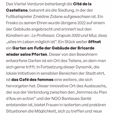
Das Viertel Verduron beherbergt die
Cité de la
Castellane
, bekannt als die Siedlung, in der der
Fußballspieler Zinédine Zidane aufgewachsen ist. Ein
Fresko zu seinen Ehren wurde übrigens 2022 auf einem
der Gebäude angebracht und erinnert laut den
Künstlern an :
Le Professor, Crapule 2000 und Muz
, dass
„alles im Leben möglich ist“. Ein Stück weiter
öffnet
ein
Garten am Fuße der Gebäude der Bricarde
wieder seine Pforten
. Dieser von den Bewohnern
entworfene Garten ist ein Ort des Teilens, an dem man
sich gerne trifft. In Fortsetzung dieser Dynamik, die
lokale Initiativen in sensiblen Bereichen der Stadt ehrt,
ist
das Café des femmes
eine weitere, die sich
hervorgetan hat. Dieser innovative Ort des Austauschs,
der aus der Verbindung zwischen den „femmes du Plan
d’Aou en action“ und der NGO Banlieues Santé
entstanden ist, bietet Frauen in isolierten und prekären
Situationen die Möglichkeit, sich zu treffen und neue