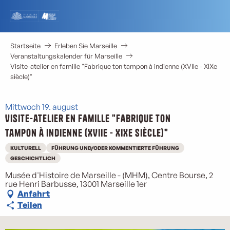
Aller
au
contenu
principal
Startseite
Erleben Sie Marseille
Veranstaltungskalender für Marseille
Visite-atelier en famille "Fabrique ton tampon à indienne (XVIIe - XIXe
siècle)"
Mittwoch 19. august
Visite-atelier en famille "Fabrique ton
tampon à indienne (XVIIe - XIXe siècle)"
KULTURELL
FÜHRUNG UND/ODER KOMMENTIERTE FÜHRUNG
GESCHICHTLICH
Musée d'Histoire de Marseille - (MHM), Centre Bourse, 2
rue Henri Barbusse, 13001 Marseille 1er
Anfahrt
Teilen