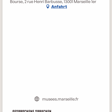
Bourse, 2 rue Henri Barbusse, 13001 Marseille 1er
Anfahrt
musees.marseille.fr
Gesprochene Sprachen
Gesprochene Sprachen