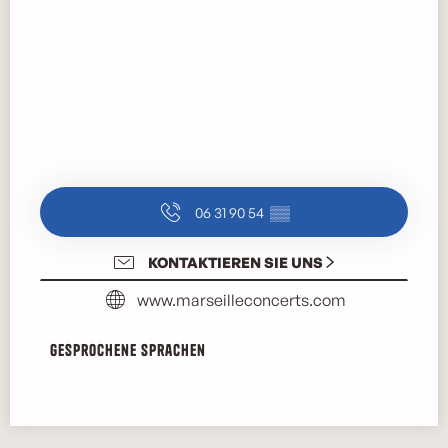
06 31 90 54
▒▒
KONTAKTIEREN SIE UNS
www.marseilleconcerts.com
Gesprochene Sprachen
Gesprochene Sprachen