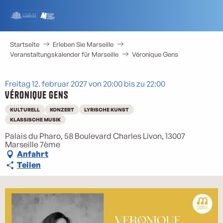
Aller
au
contenu
principal
Startseite
Erleben Sie Marseille
Veranstaltungskalender für Marseille
Véronique Gens
Freitag 12. februar 2027 von 20:00 bis zu 22:00
Véronique Gens
KULTURELL
KONZERT
LYRISCHE KUNST
KLASSISCHE MUSIK
Palais du Pharo, 58 Boulevard Charles Livon, 13007
Marseille 7ème
Anfahrt
Teilen