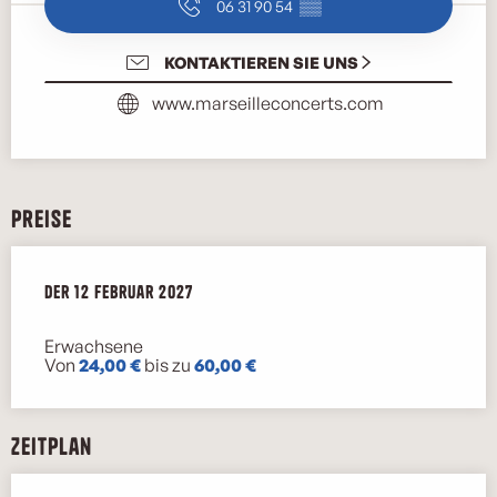
06 31 90 54
▒▒
KONTAKTIEREN SIE UNS
www.marseilleconcerts.com
Preise
der
der
12 Februar 2027
12 Februar 2027
Erwachsene
Von
24,00 €
bis zu
60,00 €
Zeitplan